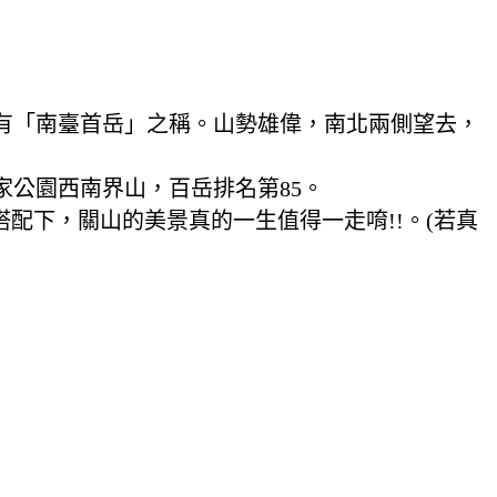
而有「南臺首岳」之稱。山勢雄偉，南北兩側望去，
家公園西南界山，百岳排名第85。
搭配下，關山的美景真的一生值得一走唷!!。(若真