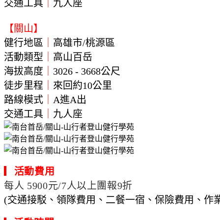
交通工具
｜
九人座
【關山】
健行地區
｜
高雄
市
/桃源區
活動類型
｜
高山百岳
海拔高度
｜
3026
- 3668公尺
徒步里程
｜
來回約10公里
路線模式
｜
A進A出
交通工具
｜
九人座
▎
活動
費用
每人 5900元/7人以上團報9折
(交通接駁、領隊費用、二餐一宿、保險費用、作業