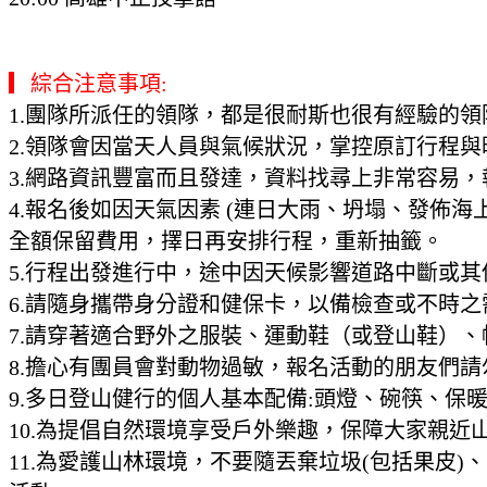
▎綜合注意事項:
1.團隊所派任的領隊，都是很耐斯也很有經驗的
2.領隊會因當天人員與氣候狀況，掌控原訂行程
3.網路資訊豐富而且發達，資料找尋上非常容易
4.報名後如因天氣因素 (連日大雨、坍塌、發佈海
全額保留費用，擇日再安排行程，重新抽籤。
5.行程出發進行中，途中因天候影響道路中斷或其
6.請隨身攜帶身分證和健保卡，以備檢查或不時之
7.請穿著適合野外之服裝、運動鞋（或登山鞋）
8.擔心有團員會對動物過敏，報名活動的朋友們
9.多日登山健行的個人基本配備:頭燈、碗筷、保
10.為提倡自然環境享受戶外樂趣，保障大家親
11.為愛護山林環境，不要隨丟棄垃圾(包括果皮