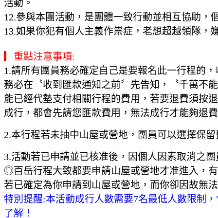
活動。
12.參與本團活動，是團體一致行動並相互協助
13.如果你犯有個人主義作祟症，老想超越領隊
▎重點注意事項:
1.請所有團員務必確定自己是要報名此一行程的
務必在〝收到匯款通知之前〞先告知，〝千萬不能
能已經代墊支付相關行程的費用，若要退費須按退
成行，都會先請您匯款費用，無法成行才能夠退
2.本行程若未抽中山屋或營地，團員可以選擇保留
3.活動若已申請並已核准後，因個人因素取消之團
◎百岳行程大致都要申請山屋或營地才准進入，有
若已確定為你申請到山屋或營地，而你卻因故無法
特別提醒:本活動成行人數需要7名最低人數限制
了解！