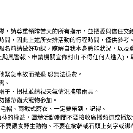
領隊，請尊重領隊當天的所有指示，並把愛與信任交
與時間，因此上述所安排活動的行程時間，僅供參考
，報名前請做好功課，瞭解自我本身體能狀況，以及
上颱風警報、申請機關宣佈封山 不得任何人進入)，
他緊急事故而撤退 恕無法退費。
需。
、帽子、拐杖並請視天氣情況攜帶雨具。
請勿攜帶貓犬寵物參加。
暖毛帽、兩截式雨衣、一定要帶到，記得。
近山林的權益，團體活動期間不要接收廣播頻道或播
)、不要餵食野生動物、不要在樹幹或石頭上刻字或