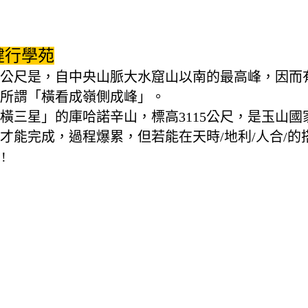
健行學苑
68公尺是，自中央山脈大水窟山以南的最高峰，因
所謂「橫看成嶺側成峰」。
三星」的庫哈諾辛山，標高3115公尺，是玉山國
才能完成，過程爆累，但若能在天時/地利/人合/的
!