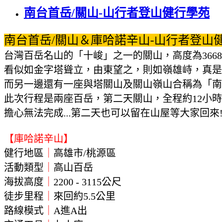
南台首岳/關山-山行者登山健行學苑
南台首岳/關山＆庫哈諾辛山-山行者登山
台灣百岳名山的「十峻」之一的關山，高度為36
看似如金字塔聳立，由東望之，則如嶺雄峙，真是
而另一邊還有一座與塔關山及關山嶺山合稱為「南橫
此次行程是兩座百岳，第二天關山，全程約12小時
擔心無法完成...第二天也可以留在山屋等大家回來!
【庫哈諾辛山】
健行地區
｜
高雄
市
/桃源區
活動類型
｜
高山百岳
海拔高度
｜
2200
- 3115公尺
徒步里程
｜
來回約5.5公里
路線模式
｜
A進A出