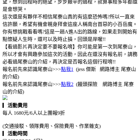
望，想到回程時的絕望，步步艱辛的過程，就算事經多年都還
是會想哭。
這次還是有夥伴不相信尾寮山真的有這麼恐怖嗎?所以一直來
信許願，希望有機會親身拜會這座人稱南台首惡的小百岳魔。
你有想挑戰看看嗎?這是一趟A進A出的路線，如果走到開始有
點懷疑人生時，還可以及時止損，回頭是岸喔!!
【看過影片再決定要不要報名唷】你可能是第一次到尾寮山，
所以才會有興趣參加這次的活動，因此在還沒有報名前，請務
必看過尾寮山的介紹，再決定是否報名這個行程唷!!
報名前先來認識尾寮山>>>
點我1
(jess 傑斯 網路博主 尾寮山
的介紹)
報名前先來認識尾寮山>>>
點我2
(饅頭探險 網路博主 尾寮
山的介紹)
▎
活動費用
每人 1680元/6人以上團報9折
(交通接駁、領隊費用、保險費用、作業雜支)
▎
活動時間