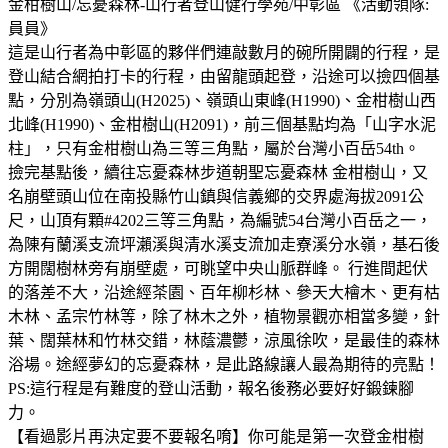
金柑樹山/忘憂森林-山行者登山健行學苑/中彰區 《活動領隊:
員員》
這是山行者為中彰區的夥伴們連敲數月的碗所開闢的行程，是
登山結合網拍打卡的行程，由留龍頭起登，沿途可以撿四個基
點，分別為嶺頭山(H2025)、嶺頭山東峰(H1990)、金柑樹山西
北峰(H1990)、金柑樹山(H2091)，前三個基點均為「山字水泥
柱」，只有金柑樹山為三等三角點，屬於台灣小百岳54th。
撿完基點後，續往忘憂森林步道朝聖忘憂森林 金柑樹山，又
名崩壁頭山位在南投縣竹山鎮與信義鄉的交界處海拔2091公
尺，山頂有顆#4202三等三角點，為編號54台灣小百岳之一，
為陳有蘭溪支流坪瀨溪與清水溪支流加走寮溪分水嶺，基石後
方開闊樹林旁有崩壁處，可眺望中央山脈群峰。 行進間起伏
的落差不大，沿途經茶園、百年柳杉林、參天大檜木、更有枯
木林、孟宗竹林等，除了林木之外，植物景觀亦相當多變，針
葉、闊葉林和竹林交錯，林蔭濃鬱，涼風徐吹，是最佳的森林
浴場。途經夢幻的忘憂森林，是此路線讓人最為期待的亮點！
PS:這行程是有難度的登山活動，報名後務必要好好鍛鍊腳
力。
【看過影片再決定要不要報名唷】你可能是第一次登金柑樹