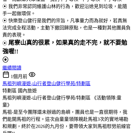
⦿
我們非常認同維護山林的行為，歡迎沿途見到垃圾，能隨
手一起做環保。
⦿
快樂登山健行是我們的宗旨，凡事量力而為就好，若真無
法完成全程活動，主動下撤回歸原點，也是一種對其他團員負
責的表現。
尾寮山真
的很累，如果真的走不完，就不要勉
⦿
強喔!!
⦿
繼續閱讀
1個月前
馬祖列嶼漫遊-山行者登山健行學苑/特劃區
特劃區
國內旅遊
馬祖列嶼漫遊-山行者登山健行學苑/特劃區 《活動領隊:童
童》
馬祖-是至今團隊還未辦過的島嶼，團員也是一直很期待，我
們能開馬祖的行程。這次由童童領隊親赴馬祖3次的實地場勘
和規劃，終於在2026的九月份，要帶領大家到馬祖慰勞前線官