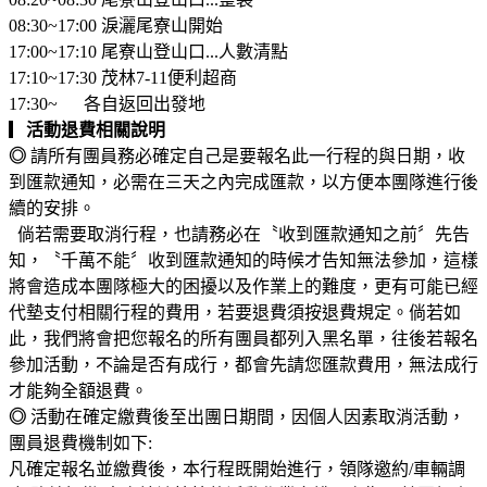
08:30~17:00 淚灑尾寮山開始
17:00~17:10 尾寮山登山口...人數清點
17:10~17:30 茂林7-11便利超商
17:30~ 各自返回出發地
▎
活動退費相關說明
◎
請所有團員務必確定自己是要報名此一行程的與日期，收
到匯款通知，必需在三天之內完成匯款，以方便本團隊進行後
續的安排。
倘若需要取消行程，也請務必在〝收到匯款通知之前〞先告
知，〝千萬不能〞收到匯款通知的時候才告知無法參加，這樣
將會造成本團隊極大的困擾以及作業上的難度，更有可能已經
代墊支付相關行程的費用，若要退費須按退費規定。倘若如
此，我們將會把您報名的所有團員都列入黑名單，往後若報名
參加活動，不論是否有成行，都會先請您匯款費用，無法成行
才能夠全額退費。
◎
活動在確定繳費後至出團日期間，因個人因素取消活動，
團員退費機制如下:
凡確定報名並繳費後，本行程既開始進行，領隊邀約/車輛調