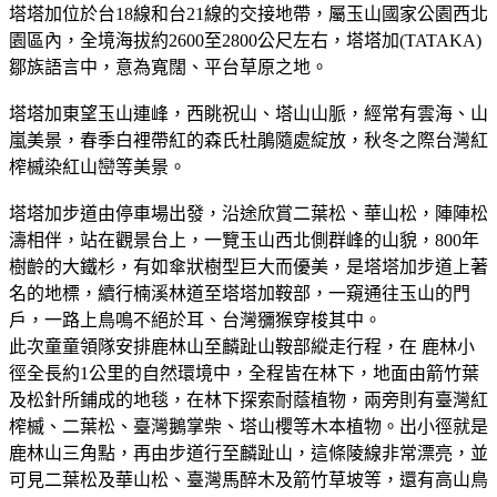
塔塔加位於台18線和台21線的交接地帶，屬玉山國家公園西北
園區內，全境海拔約2600至2800公尺左右，塔塔加(TATAKA)
鄒族語言中，意為寬闊、平台草原之地。
塔塔加東望玉山連峰，西眺祝山、塔山山脈，經常有雲海、山
嵐美景，春季白裡帶紅的森氏杜鵑隨處綻放，秋冬之際台灣紅
榨槭染紅山巒等美景。
塔塔加步道由停車場出發，沿途欣賞二葉松、華山松，陣陣松
濤相伴，站在觀景台上，一覽玉山西北側群峰的山貌，800年
樹齡的大鐵杉，有如傘狀樹型巨大而優美，是塔塔加步道上著
名的地標，續行楠溪林道至塔塔加鞍部，一窺通往玉山的門
戶，一路上鳥鳴不絕於耳、台灣獼猴穿梭其中。
此次童童領隊安排鹿林山至麟趾山鞍部縱走行程，在 鹿林小
徑全長約1公里的自然環境中，全程皆在林下，地面由箭竹葉
及松針所鋪成的地毯，在林下探索耐蔭植物，兩旁則有臺灣紅
榨槭、二葉松、臺灣鵝掌柴、塔山櫻等木本植物。出小徑就是
鹿林山三角點，再由步道行至麟趾山，這條陵線非常漂亮，並
可見二葉松及華山松、臺灣馬醉木及箭竹草坡等，還有高山鳥