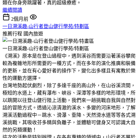
類在你身旁跳躍著，真的超級療癒。
繼續閱讀
2個月前
一日溯溪趣-山行者登山健行學苑/特劃區
推薦行程
國內旅遊
一日溯溪趣-山行者登山健行學苑/特劃區
《溯溪》原本是在登山過程中，遇到溪谷而需要沿著溪谷攀爬
較為複雜地形所需要的一種方式，而在多年的演化推廣和裝備
的更新，並在有心愛好者的操作下，變化出多樣且有寓教於樂
性的運動方選擇。
台灣地勢起伏劇烈，除了多達千座的高山外，在山谷溪流間，
極短的水道上，藏有瀑布、峽谷、深潭等多樣的地形環境，所
以跳開以往登山健行陸上活動，我們來一趟挑戰自我與自然對
話的冒險方式。透過沁涼清澈的溪水、多變的河床地形，了解
溯溪活動過程中－跳水、滑瀑、垂降、天然滑水道等等各式溯
溪挑戰，其吸收芬多精與負離子，並體驗可健身又可認識大自
然的另類運動！
這次的活動是特別辦理，在各有專精的領域中，山行者不屬於