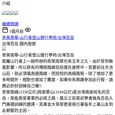
介紹
繼續閱讀
1個月前
奇萊南華-山行者登山健行學苑/台灣百岳
台灣百岳
國內旅遊
奇萊南華-山行者登山健行學苑/台灣百岳
距離山行者上一趟所辦的奇萊南華也有五年之久，由於受到颱
風影響，所以原有的傳統路線目前還在搶修中，若要前往天池
山莊，就必須循高遶路線，而短短的高繞路程，除了增加了更
多時間外，相對也增加了難度，如果你有興趣參加此行程，請
務必好好訓練自己喔!!
奇萊南峰(3358公尺)與南華山(3184公尺)是台灣兩座知名的百
岳，是能高安東軍的必經之路，風災之前是初學者做為百岳入
門基礎訓練的選擇，其黃金大草原更是吸引著每年上萬山友到
此朝聖的主因。