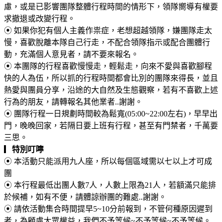
慮，或是已影響團隊整體行程時間的情形下，領隊嚮導有權要
求撤退或改變行程。
⦿
如果你犯有個人主義作祟症，老想超越領隊，嫌團隊走太
慢，喜歡脫離本隊自己行走，不配合領隊指示或配合團體行
動，充滿個人意見者，請不要來報名。
⦿
本團隊的行程喜歡慢慢走，輕鬆走，向來不愛與喜歡腳程
快的人為伍，所以抓的行程時間都會比別的團隊來得長，並且
熱愛與團員分享，沿途的大自然及生態觀察，若有不喜歡上述
行為的朋友，請轉報名其他業者..謝謝。
⦿
團隊行程一日規劃時間較為鬆寬(05:00~22:00左右)，早早出
門，晚晚回家，若隔日要上班有行程，甚至有門禁者，千萬要
三思。
▎
特別叮嚀
⦿
本活動只能派用九人座，所以每個區域需以七以上才可成
團
⦿
本行程最低出團人數7人，人數上限為21人，若額滿只能排
於候補，如有不便，請體諒辦團的難處..謝謝。
⦿ 請依活動集合時間提早5~10分前報到，不管何種原因遲到
者，為顧慮大眾權益，我們不予等候~不予等候~不予等候。