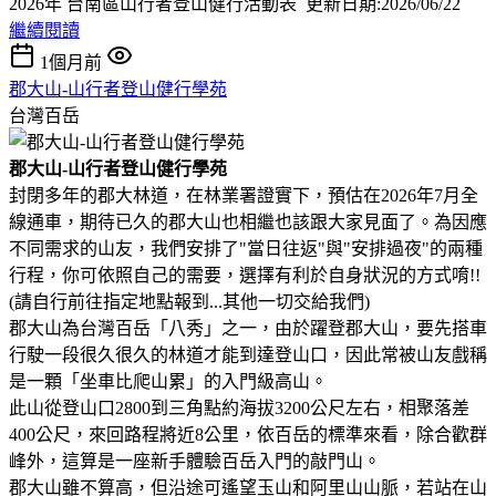
2026年 台南區山行者登山健行活動表 更新日期:2026/06/22
繼續閱讀
1個月前
郡大山-山行者登山健行學苑
台灣百岳
郡大山-山行者登山健行學苑
封閉多年的郡大林道，在林業署證實下，預估在2026年7月全
線通車，期待已久的郡大山也相繼也該跟大家見面了。為因應
不同需求的山友，我們安排了"當日往返"與"安排過夜"的兩種
行程，你可依照自己的需要，選擇有利於自身狀況的方式唷!!
(請自行前往指定地點報到...其他一切交給我們)
郡大山為台灣百岳「八秀」之一，由於躍登郡大山，要先搭車
行駛一段很久很久的林道才能到達登山口，因此常被山友戲稱
是一顆「坐車比爬山累」的入門級高山。
此山從登山口2800到三角點約海拔3200公尺左右，相聚落差
400公尺，來回路程將近8公里，依百岳的標準來看，除合歡群
峰外，這算是一座新手體驗百岳入門的敲門山。
郡大山雖不算高，但沿途可遙望玉山和阿里山山脈，若站在山