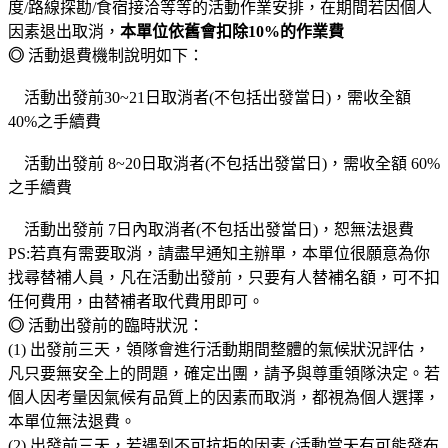
度/路線探勘/食宿接洽等等的活動作業安排，在期間若因個人
因素退出取消，
本單位依舊會扣除10%
的作業費
◎
活動退費機制說明如下：
活動出發前30~21日取消者(不包括出發當日)，需收全額
40%之手續費
活動出發前 8~20日取消者(不包括出發當日)，需收全額 60%
之手續費
活動出發前 7日內取消者(不包括出發當日)，恕無法退費
PS:若真有需要取消，請盡早通知主辦單，本單位很願意為你
找尋替補人員，凡在活動出發前，只要有人替補名額，可不扣
任何費用，由替補者取代費用即可。
◎
活動出發前的臨時狀況：
(1) 出發前三天，領隊會進行活動期間整體的氣候狀況評估，
凡只要無安全上的問題，確定出團，請予與尊重領隊決定。若
個人因考量因氣候有品質上的因素而取消，都視為個人選擇，
本單位無法退費。
(2) 出發前三天，若遇到不可抗拒的因素 (活動當天有可能發布