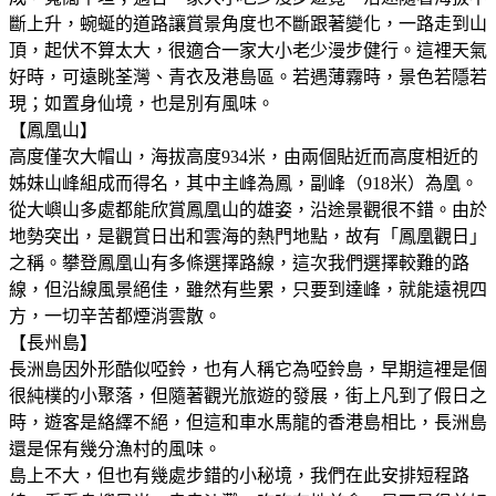
斷上升，蜿蜒的道路讓賞景角度也不斷跟著變化，一路走到山
頂，起伏不算太大，很適合一家大小老少漫步健行。這裡天氣
好時，可遠眺荃灣、青衣及港島區。若遇薄霧時，景色若隱若
現；如置身仙境，也是別有風味。
【鳳凰山】
高度僅次大帽山，海拔高度934米，由兩個貼近而高度相近的
姊妹山峰組成而得名，其中主峰為鳳，副峰（918米）為凰。
從大嶼山多處都能欣賞鳳凰山的雄姿，沿途景觀很不錯。由於
地勢突出，是觀賞日出和雲海的熱門地點，故有「鳳凰觀日」
之稱。攀登鳳凰山有多條選擇路線，這次我們選擇較難的路
線，但沿線風景絕佳，雖然有些累，只要到達峰，就能遠視四
方，一切辛苦都煙消雲散。
【長州島】
長洲島因外形酷似啞鈴，也有人稱它為啞鈴島，早期這裡是個
很純樸的小聚落，但隨著觀光旅遊的發展，街上凡到了假日之
時，遊客是絡繹不絕，但這和車水馬龍的香港島相比，長洲島
還是保有幾分漁村的風味。
島上不大，但也有幾處步錯的小秘境，我們在此安排短程路