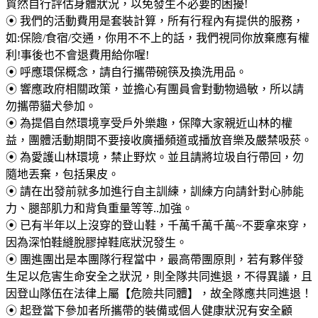
貿然自行評估身體狀況，以免發生不必要的困擾!
⦿
我們的活動費用是套裝計算，所有行程內有提供的服務，
如:保險/食宿/交通，你用不不上的話，我們視同你放棄應有權
利!事後也不會退費用給你喔!
⦿
呼應環保概念，請自行攜帶碗筷及換洗用品。
⦿
響應政府相關政策，並擔心有團員會對動物過敏，所以請
勿攜帶貓犬參加。
⦿
為提倡自然環境享受戶外樂趣，保障大家親近山林的權
益，團體活動期間不要接收廣播頻道或播放音樂及嚴禁吸菸。
⦿
為愛護山林環境，禁止野炊。並且請將垃圾自行帶回，勿
隨地丟棄，包括果皮。
⦿
請在出發前就多加進行自主訓練，訓練方向請針對心肺能
力、腿部肌力和背負重量等等..加強。
⦿
已有半年以上沒穿的登山鞋，千萬千萬千萬~不要拿來穿，
因為深怕鞋縫脫膠掉鞋底狀況發生。
⦿
團進團出是本團隊行程當中，最高帶團原則，若有夥伴發
生足以危害生命安全之狀況，則全隊共同進退，不得異議，且
因登山隊伍在法律上屬【危險共同體】，故全隊應共同進退！
⦿
起登當下參加者所攜帶的裝備或個人健康狀況有安全顧