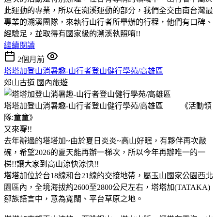
此運動的專業，所以在溯溪運動的部分，我們全交由南台灣最
專業的溯溪團隊，來執行山行者所舉辦的行程，他們有口碑、
經驗足，並取得有國家級的溯溪執照唷!!
繼續閱讀
2個月前
塔塔加登山消暑趣-山行者登山健行學苑/高雄區
郊山古道
國內旅遊
塔塔加登山消暑趣-山行者登山健行學苑/高雄區 《活動領
隊:童童》
又來囉!!
去年辦過的塔塔加~由於夏日炎炎~高山好眠，有夥伴再次敲
碗，希望2026的夏天能再辦一梯次，所以今年再辦唯一的一
梯!!讓大家到高山涼快涼快!!
塔塔加位於台18線和台21線的交接地帶，屬玉山國家公園西北
園區內，全境海拔約2600至2800公尺左右，塔塔加(TATAKA)
鄒族語言中，意為寬闊、平台草原之地。