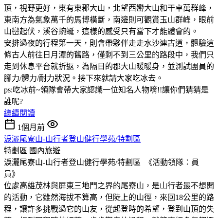
頂，視野更好，東有東郡大山，北望西巒大山和干卓萬群峰，
東南方為氣象萬千的馬博橫斷，南邊則可觀賞玉山群峰，眼前
山巒起伏，溪谷蜿蜒，這樣的感受只有當下才能體會的。
安排過夜的行程第一天，則會帶夥伴走走水沙連古道，體驗這
條古人前往日月潭的舊路，僅剩不到三公里的路段中，我們只
走到休息平台就折返，為隔日的郡大山暖暖身，並測試團員的
腳力/體力/耐力狀況。接下來就請大家吃冰去。
ps:吃冰前~領隊會帶大家認識一位知名人物唷!!讓你們猜猜是
誰呢?
繼續閱讀
1個月前
淚灑尾寮山-山行者登山健行學苑/特劃區
特劃區
國內旅遊
淚灑尾寮山-山行者登山健行學苑/特劃區 《活動領隊：員
員》
位處高雄茂林與屏東三地門之界的尾寮山，是山行者最不想開
的活動，它雖然海拔不算高，但陡上的山徑，來回18公里的路
程，讓許多挑戰過它的山友，從起登時的希望，登到山頂的失