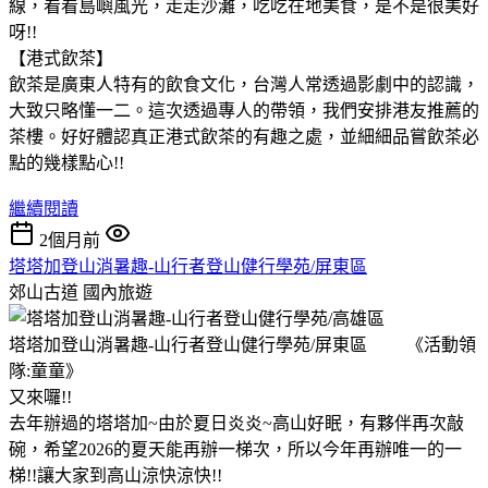
線，看看島嶼風光，走走沙灘，吃吃在地美食，是不是很美好
呀!!
【港式飲茶】
飲茶是廣東人特有的飲食文化，台灣人常透過影劇中的認識，
大致只略懂一二。這次透過專人的帶領，我們安排港友推薦的
茶樓。好好體認真正港式飲茶的有趣之處，並細細品嘗飲茶必
點的幾樣點心!!
繼續閱讀
2個月前
塔塔加登山消暑趣-山行者登山健行學苑/屏東區
郊山古道
國內旅遊
塔塔加登山消暑趣-山行者登山健行學苑/屏東區 《活動領
隊:童童》
又來囉!!
去年辦過的塔塔加~由於夏日炎炎~高山好眠，有夥伴再次敲
碗，希望2026的夏天能再辦一梯次，所以今年再辦唯一的一
梯!!讓大家到高山涼快涼快!!