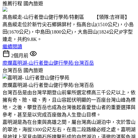
推薦行程
國內旅遊
高島縱走-山行者登山健行學苑/特劃區 【領隊:吉祥哥】
高島縱走位於新竹尖石鄉錦屏村，指高台山(1510公尺)，小島
田(1670公尺)，中島田(1800公尺)，大島田山(1824公尺)P字型
連走，共約9.8K。
繼續閱讀
2個月前
糜爛嘉明湖-山行者登山健行學苑/台灣百岳
台灣百岳
國內旅遊
糜爛嘉明湖-山行者登山健行學苑/台灣百岳
台灣百岳是由台灣早期登山前輩所選定標高三千公尺以上，依
擁有奇、險、峻、秀，且山容起伏明顯的一百座台灣山峰為標
地，之後，攀登百岳也成為台灣後起喜愛登山者的重要選擇與
參考，甚至是以完成百座做為人生登山目標。
嘉明湖是為在台東與高雄之間，屬台灣高山湖泊中，次於雪山
的翠池，海拔3300公尺左右，在南二段路線必經之處。嘉明湖
是地球上罕見由隕石所撞擊形成的自然湖泊，清徹的湛藍色湖