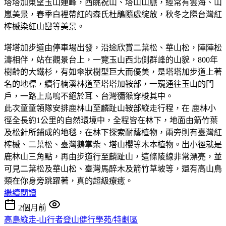
塔塔加東望玉山連峰，西眺祝山、塔山山脈，經常有雲海、山
嵐美景，春季白裡帶紅的森氏杜鵑隨處綻放，秋冬之際台灣紅
榨槭染紅山巒等美景。
塔塔加步道由停車場出發，沿途欣賞二葉松、華山松，陣陣松
濤相伴，站在觀景台上，一覽玉山西北側群峰的山貌，800年
樹齡的大鐵杉，有如傘狀樹型巨大而優美，是塔塔加步道上著
名的地標，續行楠溪林道至塔塔加鞍部，一窺通往玉山的門
戶，一路上鳥鳴不絕於耳、台灣獼猴穿梭其中。
此次童童領隊安排鹿林山至麟趾山鞍部縱走行程，在 鹿林小
徑全長約1公里的自然環境中，全程皆在林下，地面由箭竹葉
及松針所鋪成的地毯，在林下探索耐蔭植物，兩旁則有臺灣紅
榨槭、二葉松、臺灣鵝掌柴、塔山櫻等木本植物。出小徑就是
鹿林山三角點，再由步道行至麟趾山，這條陵線非常漂亮，並
可見二葉松及華山松、臺灣馬醉木及箭竹草坡等，還有高山鳥
類在你身旁跳躍著，真的超級療癒。
繼續閱讀
2個月前
高島縱走-山行者登山健行學苑/特劃區