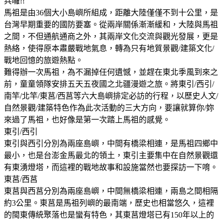
兵囉!!
馬祖是由36個大小島嶼所組成，距離大陸僅僅不到十公里，是
台灣早期重要的國防要塞。從兩岸關係漸漸緩和，大陸與馬祖
之間，不但通航通商之外，其兩岸文化交流與觀光發展，更是
熱絡，使得原本肅嚴戰地氣息，轉為只有地質景觀/建築文化/
戰地回憶的旅遊熱點。
難得辦一次馬祖，為不漏掉任何遺憾，並趕在東北季風到來之
前，童童領隊安排五天五夜國之北疆漫遊之旅。將東引/西引/
南竿/北竿/東莒/西莒等六大島嶼排定必訪的行程，以歷史人文/
自然景觀/建築特色作為此次活動的三大方向，要讓就算你/妳
來過了馬祖，也好像是第一次踏上馬祖的感覺。
東引/西引
東引與西引分別為兩座島嶼，中間有橋梁相連，是馬祖四鄉中
最小，也是台澎金馬最北的領土，東引主要集中在自然景觀還
有東湧燈塔，而這裡的戰地故事和設施當然也要探訪一下唷。
東莒/西莒
東莒與西莒分別為兩座島嶼，中間無橋梁相連，兩島之間相隔
約3公里。東莒是馬祖列嶼的最南端，歷史也相當悠久，這裡
的閩東傳統聚落也是蠻有特色，其東莒燈塔已有150年以上的