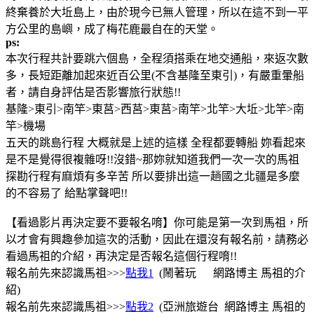
終棄養於大坵島上，由於現今已無人管理，所以在這不到一平
方公里的島嶼，成了梅花鹿最自在的天堂。
ps:
本次行程共計要跳六個島，全程須搭乘在地交通船，來返次數
多，長短距離加起來近百公里(不含基隆至東引)，有嚴重暈船
者，請自身評估是否影響旅行狀態!!
基隆>東引>南竿>東莒>西莒>東莒>南竿>北竿>大坵>北竿>南
竿>機場
五天的跳島行程 大概就是上述的這樣 全程都要轉船 妳看起來
是不是覺得很複雜呀!!沒錯~那妳就知道我們一次一次的馬祖
探勘行程有麻煩有多辛苦 所以要排出這一趟國之北疆是多麼
的不容易了 給點掌聲吧!!
【看過影片再決定要不要報名唷】你可能是第一次到馬祖，所
以才會有興趣參加這次的活動，因此在還沒有報名前，請務必
看過馬祖的介紹，再決定是否報名這個行程唷!!
報名前先來認識馬祖>>>
點我1
(鬧著玩 網路博主 馬祖的介
紹)
報名前先來認識馬祖>>>
點我2
(亞洲旅遊台 網路博主 馬祖的