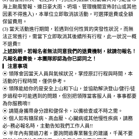
海上颱風警報、連日豪大雨、坍塌、管理機關宣佈封山或其他
因素不得進入)，本單位立即取消該活動，可選擇退費或全額
保留費用。
(3) 當天活動進行期間，若遇到任何性質的突發性狀況，而無
法正常進行，需當下立即取消其後續所有行程，此一狀況一概
不退費!!
上述說明，若報名者無法同意我們的退費機制，就請勿報名！
凡報名繳費後，本團隊即認為你已認同之！
▎
注意事項
⦿
領隊會因當天人員與氣候狀況，掌控原訂行程與時間，本
活動的行程時間，僅供參考。
⦿ 領隊能給你的是安全上山和下山，並協助解決登山/健行/徒
步過程中可能遇到的問題，但別把領隊當客服人員，事事都要
為你服務唷!!
⦿
請隨身攜帶身分證和健保卡，以備檢查或不時之需。
⦿
個人如有糖尿病、高血壓、心臟病或其他慢性疾病，請務
必~務必報名時，主動告知我們工作人員!!
⦿
半年內有開過刀者，要詢問過專業醫生的建議，千萬不要