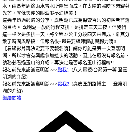
水，由長年周邊雨水雪水所匯集而成，在太陽的照映下閃耀著
光芒，就像天使的眼淚般夢幻絕美！
這幾年透過網路的分享，嘉明湖已成為探索百岳的初階者首選
的目標。 嘉明湖一般的行程安排，是排定三天二夜，但我們
這一梯次是多排一天，將全程27公里分段四天來完成，雖其分
散了時間與路段，但報名後~還是要練練體能與腳力唷!!
【看過影片再決定要不要報名唷】請你可能是第一次登嘉明
湖，所以才會有興趣參加這次的活動，因此在還沒有報名前，
請務必看過玉山的介紹，再決定是否報名玉山行程唷!!
報名前先來認識嘉明湖>>>
點我1
(八大電視/台灣第一等 登嘉
明湖的介紹)
報名前先來認識嘉明湖>>>
點我2
(臭皮匠網路博主 登嘉明
湖的介紹)
繼續閱讀