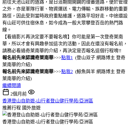
前往天池山莊的道路，是日治期間開闢的理番道路，便於管理
之外，亦是軍隊行軍、物資運送、電力傳輸、族群移動的重要
路徑，因此受到當時政府重點維護，道路平坦好走，中途還設
有山莊可供住宿休息，如今成為一般大眾攀登百岳的熱門路
線。
【看過影片再決定要不要報名唷】你可能是第一次登奇萊南
華，所以才會有興趣參加這次的活動，因此在還沒有報名前，
請務必看過奇萊南華的介紹，再決定是否報名這個行程唷!!
報名前先來認識奇萊南華
>>>
點我1
(登山双子 網路博主 登奇
萊南華的介紹)
報名前先來認識奇萊南華
>>>
點我2
(鯨魚與羊 網路博主 登奇
萊南華的介紹)
繼續閱讀
2個月前
香港登山自助遊-山行者登山健行學苑/亞洲區
推薦行程
國外旅遊
香港登山自助遊-山行者登山健行學苑/亞洲區