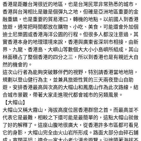
香港是距離台灣很近的地區，也是台灣民眾非常熟悉的城市，
香港與台灣相比是雖是個彈丸之地，但確是亞洲地區重要的金
融重鎮，也是重要的貿易港口，轉機的地點。以前國人到香港
旅遊，通常把時間都放在購物、小吃、美食，可能還會外加個
迪士尼樂園或香港海洋公園的行程。但很多人都沒注意過，其
實香港本身的地理環境來說，香港與廣東省深圳市相接，由新
界、九龍、香港島、大嶼山等數個大大小小島嶼所組成，其山
林面積占了整個香港的四分之三，所以到香港也是有親近大自
然的機會的。
這次山行者為能夠突破夥伴們的視野，特別請香港當地地陪，
規劃以登山健行為主，並兼具旅遊性質的三天兩夜登山自助
遊，安排香港最高與次高的大帽山和鳳凰山作為此次路線，結
合城市景觀，帶著大家走進現代都會城市的另類風景。
【大帽山】
大帽山又稱大霧山，海拔高度位居香港群巒之首。而最高並不
代表它是最難，相較之下還可能是最簡單的，這點大帽山就做
了好的解釋了。這座山腹地很廣大，從香港許多市區都可看見
它的身影，大帽山完全由火山岩所形成。路面大部分由碎石鋪
成，寬闊平坦；適合一家大小老少漫步遊覽。沿途隨著海拔不