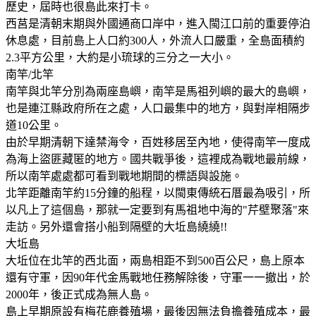
歷史，屆時也很島此來打卡。
西莒是清朝末期與外國通商口岸中，進入閩江口前的重要停泊
休息處，目前島上人口約300人，外流人口嚴重，全島面積約
2.3平方公里，大約是小琉球的三分之一大小。
南竿/北竿
南竿與北竿分別為兩座島嶼，南竿是馬祖列嶼的最大的島嶼，
也是連江縣政府所在之處，人口最集中的地方，與對岸相隔步
道10公里。
由於早期清朝下達禁海令，百姓移居至內地，使得南竿一度成
為海上盜匪藏匿的地方。國共戰爭後，這裡成為戰地最前線，
所以南竿處處都可看到戰地期間的標語與設施。
北竿距離南竿約15分鐘的船程，以閩東傳統石厝最為吸引，所
以凡上了這個島，那就一定要到有馬祖地中海的"芹壁聚落"來
走訪。另外還會搭小船到隔壁的大坵島繞繞!!
大坵島
大坵位在北竿的西北面，兩島相距不到500百公尺，島上原本
還有守軍，因90年代金馬戰地任務解除後，守軍一一撤出，於
2000年，後正式成為無人島。
島上早期原設有梅花鹿養殖場，最後因無法負擔養殖成本，最